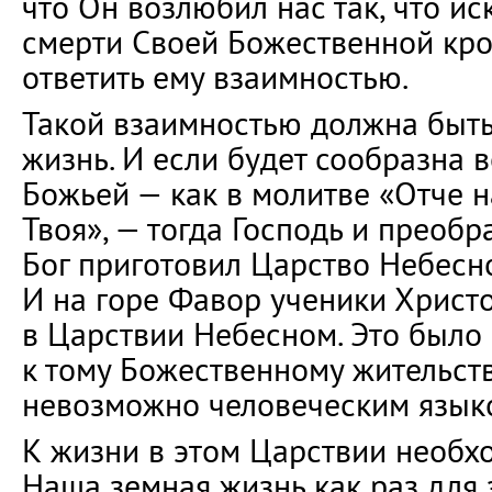
что Он возлюбил нас так, что ис
смерти Своей Божественной кр
ответить ему взаимностью.
Такой взаимностью должна быт
жизнь. И если будет сообразна 
Божьей — как в молитве «Отче н
Твоя», — тогда Господь и преобр
Бог приготовил Царство Небесно
И на горе Фавор ученики Христ
в Царствии Небесном. Это было
к тому Божественному жительств
невозможно человеческим языко
К жизни в этом Царствии необхо
Наша земная жизнь как раз для 