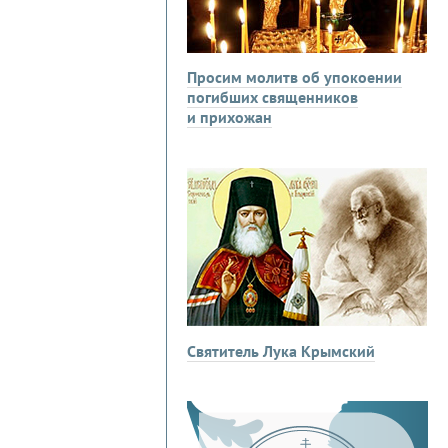
Просим молитв об упокоении
погибших священников
и прихожан
Святитель Лука Крымский