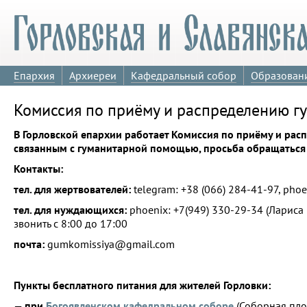
Епархия
Архиереи
Кафедральный собор
Образован
Комиссия по приёму и распределению 
В Горловской епархии работает Комиссия по приёму и р
связанным с гуманитарной помощью, просьба обращаться
Контакты:
тел. для жертвователей:
telegram: +38 (066) 284-41-97, pho
тел. для нуждающихся:
phoenix: +7(949) 330-29-34 (Лариса
звонить с 8:00 до 17:00
почта:
gumkomissiya@gmail.com
Пункты бесплатного питания для жителей Горловки:
—
при
Богоявленском кафедральном соборе
(Соборная пло