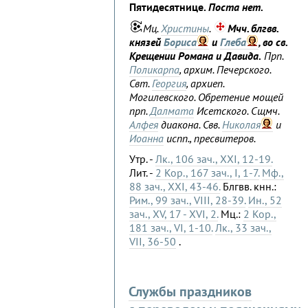
Пятидесятнице.
Поста нет.
Мц.
Христины
.
Мчч. блгвв.
князей
Бориса
и
Глеба
, во св.
Крещении Романа и Давида.
Прп.
Поликарпа
, архим. Печерского.
Свт.
Георгия
, архиеп.
Могилевского. Обретение мощей
прп.
Далмата
Исетского. Сщмч.
Алфея
диакона. Свв.
Николая
и
Иоанна
испп., пресвитеров.
Утр. -
Лк., 106 зач., XXI, 12-19.
Лит. -
2 Кор., 167 зач., I, 1-7.
Мф.,
88 зач., XXI, 43-46.
Блгвв. кнн.:
Рим., 99 зач., VIII, 28-39.
Ин., 52
зач., XV, 17 - XVI, 2.
Мц.:
2 Кор.,
181 зач., VI, 1-10.
Лк., 33 зач.,
VII, 36-50
.
Службы праздников