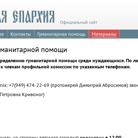
Официальный сайт
ие
Контакты
Гуманитарная помощь
Материалы
гуманитарной помощи
аспределению гуманитарной помощи среди нуждающихся. По л
 к членам профильной комиссии по указанным телефонам.
enix: +7(949) 474-22-69 (протоиерей Димитрий Абросимов) звон
 Петровна Кривоног)
щадь, со стороны детского городка) ежедневно
в 12:00
,