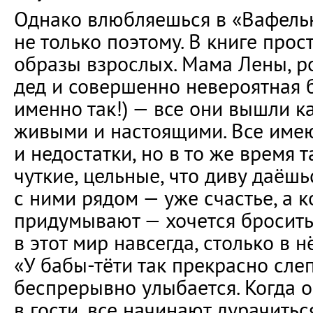
Однако влюбляешься в «Вафель
не только поэтому. В книге про
образы взрослых. Мама Лены, ро
дед и совершенно невероятная б
именно так!) — все они вышли к
живыми и настоящими. Все имею
и недостатки, но в то же время 
чуткие, цельные, что диву даёшь
с ними рядом — уже счастье, а к
придумывают — хочется бросить
в этот мир навсегда, столько в 
«У бабы-тёти так прекрасно слеп
беспрерывно улыбается. Когда о
в гости, все начинают дурачиться