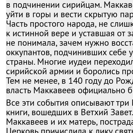
в подчинении сирийцам. Макка
уйти в горы и вести скрытую па
Часть простого народа, не сли
к истинной вере и уставшая от 
не понимала, зачем нужно восст
оккупантов, подчинивших себе 
страны. Многие иудеи переходи
сирийской армии и боролись пр
Тем не менее, в 140 году до Ро
власть Маккавеев официально б
Все эти события описывают три
книги, вошедших в Ветхий Завет
Маккавеев и их матерь, пострад
Церковь причислила к лику святы