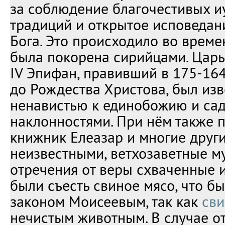
за соблюдение благочестивых и
традиций и открытое исповедан
Бога. Это происходило во време
была покорена сирийцами. Царь
IV Эпифан, правивший в 175-164
до Рождества Христова, был из
ненавистью к единобожию и са
наклонностями. При нём также 
книжник Елеазар и многие други
неизвестными, ветхозаветные му
отречения от веры схваченные 
были съесть свиное мясо, что б
законом Моисеевым, так как
сви
нечистым животным. В случае о