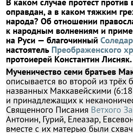
В каком случае протест против 
оправдан, а в каком тяжким гр
народа? Об отношении правосл
к народным волнениям и приме
на Руси — благочинный
Соледар
настоятель
Преображенского х
протоиерей Константин Лисняк.
Мученичество семи братьев Ма
описывается во второй из трёх б
названных Маккавейскими (6:18
и принадлежащих к неканониче
Священного Писания
Ветхого За
Антонин, Гурий, Елеазар, Евсево
вместе с их матерью были схва