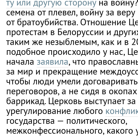
ту или другую сторону
на войну?
семена от плевел, войну за веру
от братоубийства. Отношение Ц
протестам в Белоруссии и други
таким же незыблемым, как и в 20
подобное происходило у нас, Це
начала
заявила
, что православн
за мир и прекращение междоусоб
чтобы люди умели договаривать
переговоров, а не сидя в окопа
баррикад. Церковь выступает за
урегулирование любого
конфли
государства — политического,
межконфессионального, какого 