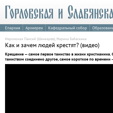
Епархия
Архиереи
Кафедральный собор
Образован
Иеромонах Паисий (Шинкарёв), Марина Бабаскина
Как и зачем людей крестят? (видео)
Крещение — самое первое таинство в жизни христианина. О
таинством соединено другое, самое короткое по времени 