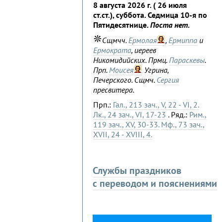
8 августа 2026 г. ( 26 июля
ст.ст.), суббота. Седмица 10-я по
Пятидесятнице.
Поста нет.
Сщмчч.
Ермолая
,
Ермиппа
и
Ермократа
, иереев
Никомидийских. Прмц.
Параскевы
.
Прп.
Моисея
Угрина,
Печерского. Сщмч.
Сергия
пресвитера.
Прп.:
Гал., 213 зач., V, 22 - VI, 2.
Лк., 24 зач., VI, 17-23
. Ряд.:
Рим.,
119 зач., XV, 30-33.
Мф., 73 зач.,
XVII, 24 - XVIII, 4.
Службы праздников
с переводом и пояснениями