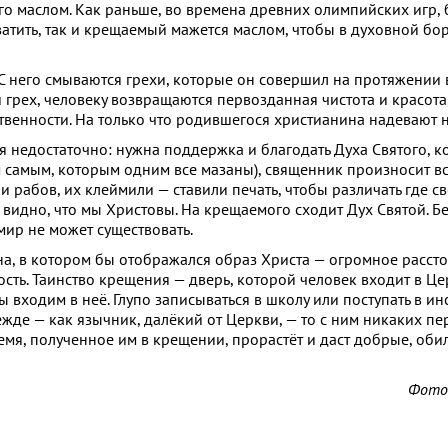
 маслом. Как раньше, во времена древних олимпийских игр,
ватить, так и крещаемый мажется маслом, чтобы в духовной бор
 С него смываются грехи, которые он совершил на протяжении 
грех, человеку возвращаются первозданная чистота и красота
твенности. На только что родившегося христианина надевают н
я недостаточно: нужна поддержка и благодать Духа Святого, к
 самым, которым одним все мазаны), священник произносит вс
и рабов, их клеймили — ставили печать, чтобы различать где св
видно, что мы Христовы. На крещаемого сходит Дух Святой. Бе
 мир не может существовать.
, в котором бы отображался образ Христа — огромное рассто
ость. Таинство крещения — дверь, которой человек входит в Це
мы входим в неё. Глупо записываться в школу или поступать в ин
ежде — как язычник, далёкий от Церкви, — то с ним никаких п
семя, полученное им в крещении, прорастёт и даст добрые, об
Фото