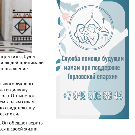
 крестится, будет
кви людей принимали
то оглашение
сякого лукавого
ла и диаволу.
вола. Отныне тот
ем к злым силам
по свидетельству
еских сил.
. Он обещает верить
ься в своей жизни.