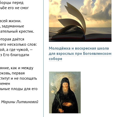
 борцы перед
ьбе его не смог
всей жизни.
, задуманные
ательный крестик.
оторая даётся
его несколько слов:
Молодёжка и воскресная школа
ой, а где чужой, —
для взрослых при Богоявленском
з Его благодати
соборе
яние, как и между
рковь, первая
ститут и не посещать
еремен
ильные плоды для его
 Марины Литвиновой