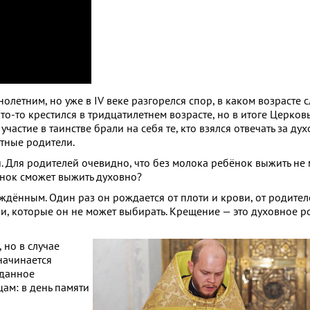
етним, но уже в IV веке разгорелся спор, в каком возрасте с
кто-то крестился в тридцатилетнем возрасте, но в итоге Церков
частие в таинстве брали на себя те, кто взялся отвечать за ду
тные родители.
 Для родителей очевидно, что без молока ребёнок выжить не 
ёнок сможет выжить духовно?
дённым. Один раз он рождается от плоти и крови, от родител
нии, которые он не может выбирать. Крещение — это духовное 
 но в случае
начинается
 данное
цам: в день памяти