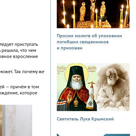
Просим молитв об упокоении
погибших священников
ледует приступать
и прихожан
ь решила, что чем
ховное взросление
может. Так почему же
ей — причём в том
рождение, которое
Святитель Лука Крымский