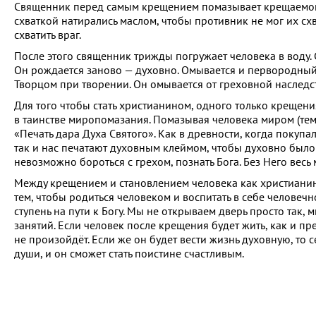
Священник перед самым крещением помазывает крещаемого
схваткой натирались маслом, чтобы противник не мог их сх
схватить враг.
После этого священник трижды погружает человека в воду.
Он рождается заново — духовно. Омывается и первородный 
Творцом при творении. Он омывается от греховной наследс
Для того чтобы стать христианином, одного только крещени
в таинстве миропомазания. Помазывая человека миром (тем
«Печать дара Духа Святого». Как в древности, когда покупал
так и нас печатают духовным клеймом, чтобы духовно было 
невозможно бороться с грехом, познать Бога. Без Него весь
Между крещением и становлением человека как христианина
тем, чтобы родиться человеком и воспитать в себе человечн
ступень на пути к Богу. Мы не открываем дверь просто так, 
занятий. Если человек после крещения будет жить, как и пр
не произойдёт. Если же он будет вести жизнь духовную, то 
души, и он сможет стать поистине счастливым.