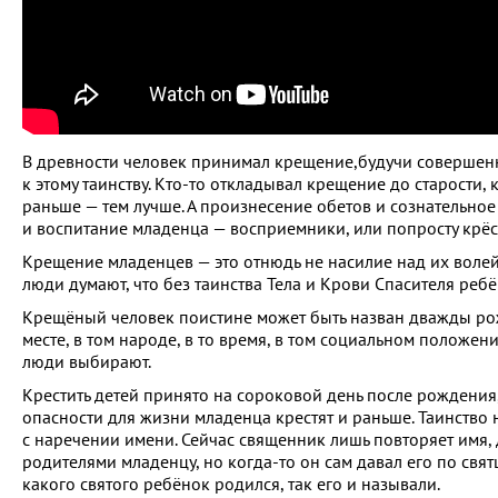
В древности человек принимал крещение,будучи совершеннол
к этому таинству. Кто-то откладывал крещение до старости, 
раньше — тем лучше. А произнесение обетов и сознательное у
и воспитание младенца — восприемники, или попросту крёс
Крещение младенцев — это отнюдь не насилие над их волей.
люди думают, что без таинства Тела и Крови Спасителя реб
Крещёный человек поистине может быть назван дважды рож
месте, в том народе, в то время, в том социальном положе
люди выбирают.
Крестить детей принято на сороковой день после рождения,
опасности для жизни младенца крестят и раньше. Таинство 
с наречении имени. Сейчас священник лишь повторяет имя,
родителями младенцу, но когда-то он сам давал его по свят
какого святого ребёнок родился, так его и называли.