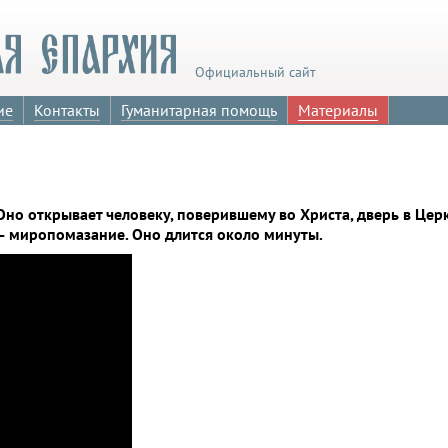
Официальный сайт
ие
Контакты
Гуманитарная помощь
Материалы
но открывает человеку, поверившему во Христа, дверь в Церк
— миропомазание. Оно длится около минуты.