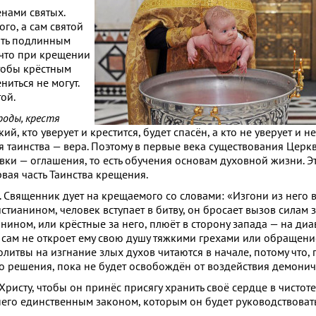
нами святых.
го, а сам святой
ать подлинным
 что при крещении
тобы крёстным
иться не могут.
ой.
роды, крестя
ий, кто уверует и крестится, будет спасён, а кто не уверует и не
я таинства — вера. Поэтому в первые века существования Цер
ки — оглашения, то есть обучения основам духовной жизни. Э
вая часть Таинства крещения.
Священник дует на крещаемого со словами: «Изгони из него в
истианином, человек вступает в битву, он бросает вызов силам з
ином, или крёстные за него, плюёт в сторону запада — на диа
к сам не откроет ему свою душу тяжкими грехами или обращени
литвы на изгнание злых духов читаются в начале, потому что, 
о решения, пока не будет освобождён от воздействия демонич
ристу, чтобы он принёс присягу хранить своё сердце в чистоте
 него единственным законом, которым он будет руководствоват