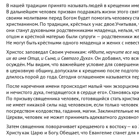
В нашей традиции принято называть людей в крещении име
В дальнейшем человек призван подражать жизни этого свято
своими молитвами перед Богом будет помогать человеку ст
христианином. По традиции, крёстных у нас двое.Учитывая,
они станут духовными родственниками младенца, нельзя, ч
отцом и крёстной матерью были супруги — родственники жен
Не могут быть крёстными одного младенца и жених с невест
Христос заповедал Своим ученикам:
«Идите, научите все на
их во имя Отца, и Сына, и Святого Духа».
Он добавил, что всяк
осуждён. Мы видим, что важнейшее условие для совершени
в церковную общину, допускали к крещению после подготов
длилось порой до года. Сегодня оглашением называется пер
После наречения имени происходит малый чин экзорцизма. 
и нечистого духа, гнездящегося в сердце его». Становясь хр
По призыву священника человек, готовящийся стать христиан
не имеет никакой силы над человеком, если только челове
посредством колдовства, гадания, магии. Заклинательные мо
Церкви, человек не может принимать адекватного духовног
Затем священник поворачивает крещаемого к востоку — ко Х
Христу как Царю и Богу. Обещает, что Евангелие станет для